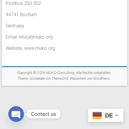
Postbox 250 352
44741 Bochum
Germany
Email: info(at)muko.org
Website: www.muko.org
Copyright © 2026
MUKO-Consulting
. Alle Rechte vorbehalten.
Theme:
Accelerate
von ThemeGrill. Präsentiert von
WordPress
.
Contact us
DE
O